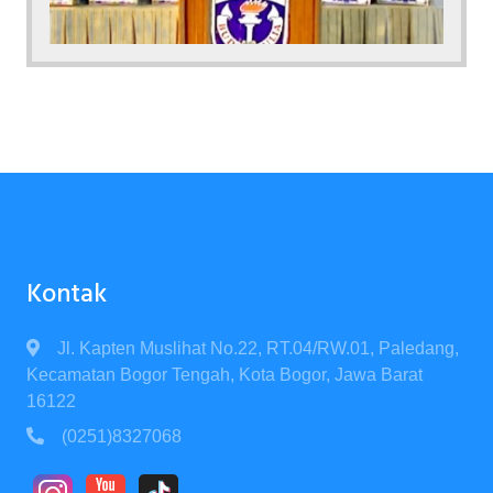
Kontak
Jl. Kapten Muslihat No.22, RT.04/RW.01, Paledang,
Kecamatan Bogor Tengah, Kota Bogor, Jawa Barat
16122
(0251)8327068