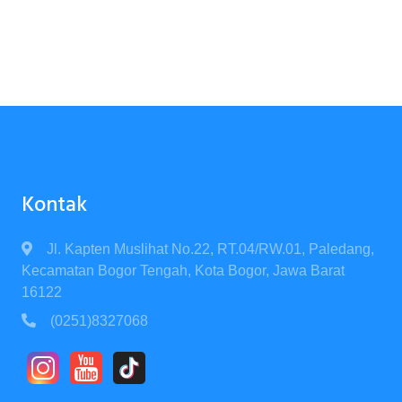
Kontak
Jl. Kapten Muslihat No.22, RT.04/RW.01, Paledang,
Kecamatan Bogor Tengah, Kota Bogor, Jawa Barat
16122
(0251)8327068