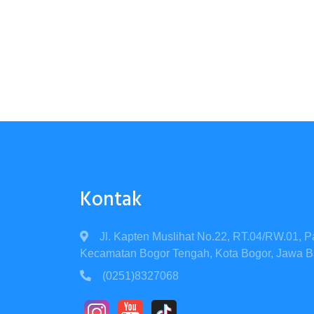
Kontak
Jl. Kapten Muslihat No.22, RT.04/RW.01, P
Kecamatan Bogor Tengah, Kota Bogor, Jawa B
(0251)8327068