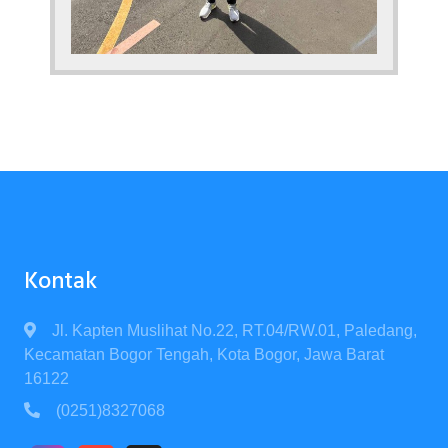
Kontak
Jl. Kapten Muslihat No.22, RT.04/RW.01, Paledang,
Kecamatan Bogor Tengah, Kota Bogor, Jawa Barat
16122
(0251)8327068