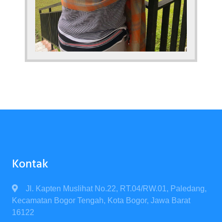
Kontak
Jl. Kapten Muslihat No.22, RT.04/RW.01, Paledang,
Kecamatan Bogor Tengah, Kota Bogor, Jawa Barat
16122