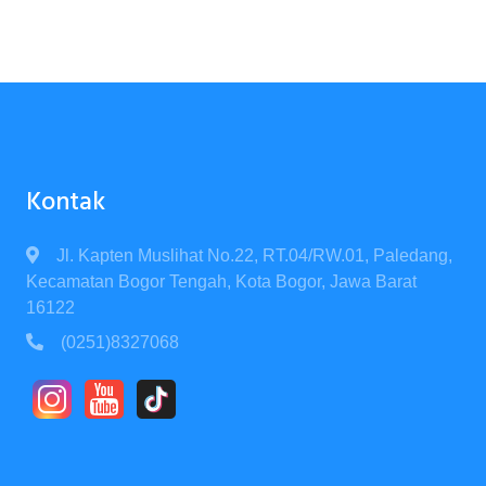
Kontak
Jl. Kapten Muslihat No.22, RT.04/RW.01, Paledang,
Kecamatan Bogor Tengah, Kota Bogor, Jawa Barat
16122
(0251)8327068